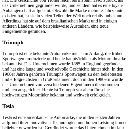
hat. Die Geschichte von Troller reicht bis ins Jahr 1995 zurück, als
das Unternehmen gegründet wurde, und seitdem hat es eine loyale
Anhängerschaft aufgebaut. Obwohl die Marke mehrere Jahrzehnte
existiert hat, ist sie in vielen Teilen der Welt noch relativ unbekannt.
Allerdings hat sie auf dem brasilianischen Markt und in einigen
anderen Ländern, wie beispielsweise Australien, eine treue
Fangemeinde gefunden.
Triumph
Triumph ist eine bekannte Automarke mit T am Anfang, die früher
Sportwagen produzierte und heute hauptsächlich als Motorradmarke
bekannt ist. Das Unternehmen wurde 1885 in England gegründet
und hat eine lange und wechselvolle Geschichte hinter sich. In den
1960er Jahren gehörten Triumphs Sportwagen zu den beliebtesten
und erfolgreichsten in Großbritannien, doch in den 1980ern wurde
das Unternehmen von verschiedenen Eigentümern übernommen
und neu ausgerichtet. Heute ist Triumph vor allem für seine
hochwertigen Motorräder bekannt und weltweit erfolgreich.
Tesla
Tesla ist eine amerikanische Automarke, die in den letzten Jahren
aufgrund ihrer innovativen Technologien und hohen Leistung immer
beliebter geworden ist. Gegründet wurde das Unternehmen im Jahr