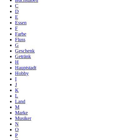
Buchstaben
C
D
E
Essen
F
Farbe
Fluss
G
Geschenk
Getränk
H
Hauptstadt
Hobby
I
J
K
L
Land
M
Marke
Musiker
N
O
P