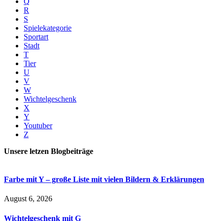
Q
R
S
Spielekategorie
Sportart
Stadt
T
Tier
U
V
W
Wichtelgeschenk
X
Y
Youtuber
Z
Unsere letzen Blogbeiträge
Farbe mit Y – große Liste mit vielen Bildern & Erklärungen
August 6, 2026
Wichtelgeschenk mit G