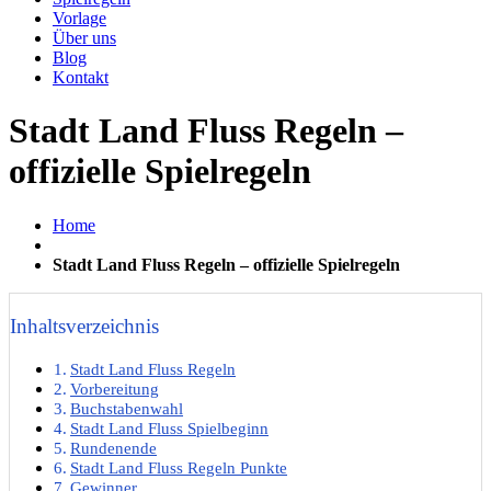
Vorlage
Über uns
Blog
Kontakt
Stadt Land Fluss Regeln –
offizielle Spielregeln
Home
Stadt Land Fluss Regeln – offizielle Spielregeln
Inhaltsverzeichnis
Stadt Land Fluss Regeln
Vorbereitung
Buchstabenwahl
Stadt Land Fluss Spielbeginn
Rundenende
Stadt Land Fluss Regeln Punkte
Gewinner