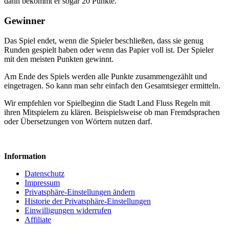
dann bekommt er sogar 20 Punkte.
Gewinner
Das Spiel endet, wenn die Spieler beschließen, dass sie genug
Runden gespielt haben oder wenn das Papier voll ist. Der Spieler
mit den meisten Punkten gewinnt.
Am Ende des Spiels werden alle Punkte zusammengezählt und
eingetragen. So kann man sehr einfach den Gesamtsieger ermitteln.
Wir empfehlen vor Spielbeginn die Stadt Land Fluss Regeln mit
ihren Mitspielern zu klären. Beispielsweise ob man Fremdsprachen
oder Übersetzungen von Wörtern nutzen darf.
Information
Datenschutz
Impressum
Privatsphäre-Einstellungen ändern
Historie der Privatsphäre-Einstellungen
Einwilligungen widerrufen
Affiliate