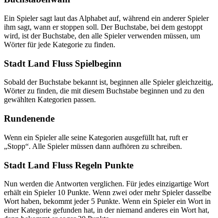
Ein Spieler sagt laut das Alphabet auf, während ein anderer Spieler
ihm sagt, wann er stoppen soll. Der Buchstabe, bei dem gestoppt
wird, ist der Buchstabe, den alle Spieler verwenden müssen, um
Wörter für jede Kategorie zu finden.
Stadt Land Fluss Spielbeginn
Sobald der Buchstabe bekannt ist, beginnen alle Spieler gleichzeitig,
Wörter zu finden, die mit diesem Buchstabe beginnen und zu den
gewählten Kategorien passen.
Rundenende
Wenn ein Spieler alle seine Kategorien ausgefüllt hat, ruft er
„Stopp“. Alle Spieler müssen dann aufhören zu schreiben.
Stadt Land Fluss Regeln Punkte
Nun werden die Antworten verglichen. Für jedes einzigartige Wort
erhält ein Spieler 10 Punkte. Wenn zwei oder mehr Spieler dasselbe
Wort haben, bekommt jeder 5 Punkte. Wenn ein Spieler ein Wort in
einer Kategorie gefunden hat, in der niemand anderes ein Wort hat,