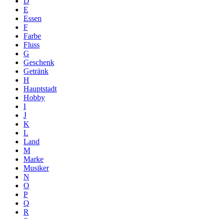
D
E
Essen
F
Farbe
Fluss
G
Geschenk
Getränk
H
Hauptstadt
Hobby
I
J
K
L
Land
M
Marke
Musiker
N
O
P
Q
R