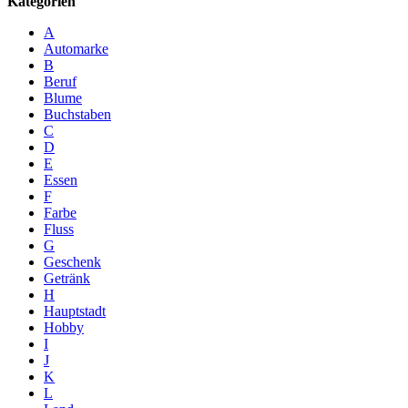
Kategorien
A
Automarke
B
Beruf
Blume
Buchstaben
C
D
E
Essen
F
Farbe
Fluss
G
Geschenk
Getränk
H
Hauptstadt
Hobby
I
J
K
L