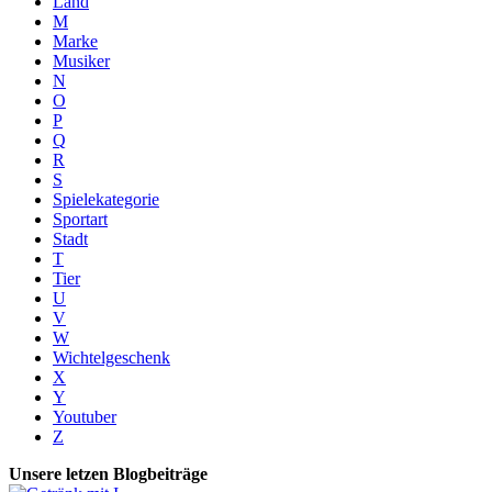
Land
M
Marke
Musiker
N
O
P
Q
R
S
Spielekategorie
Sportart
Stadt
T
Tier
U
V
W
Wichtelgeschenk
X
Y
Youtuber
Z
Unsere letzen Blogbeiträge