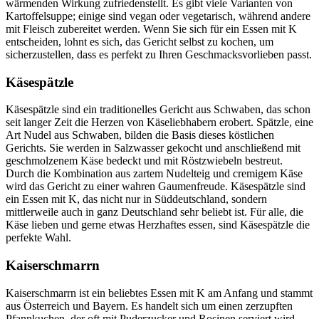
wärmenden Wirkung zufriedenstellt. Es gibt viele Varianten von
Kartoffelsuppe; einige sind vegan oder vegetarisch, während andere
mit Fleisch zubereitet werden. Wenn Sie sich für ein Essen mit K
entscheiden, lohnt es sich, das Gericht selbst zu kochen, um
sicherzustellen, dass es perfekt zu Ihren Geschmacksvorlieben passt.
Käsespätzle
Käsespätzle sind ein traditionelles Gericht aus Schwaben, das schon
seit langer Zeit die Herzen von Käseliebhabern erobert. Spätzle, eine
Art Nudel aus Schwaben, bilden die Basis dieses köstlichen
Gerichts. Sie werden in Salzwasser gekocht und anschließend mit
geschmolzenem Käse bedeckt und mit Röstzwiebeln bestreut.
Durch die Kombination aus zartem Nudelteig und cremigem Käse
wird das Gericht zu einer wahren Gaumenfreude. Käsespätzle sind
ein Essen mit K, das nicht nur in Süddeutschland, sondern
mittlerweile auch in ganz Deutschland sehr beliebt ist. Für alle, die
Käse lieben und gerne etwas Herzhaftes essen, sind Käsespätzle die
perfekte Wahl.
Kaiserschmarrn
Kaiserschmarrn ist ein beliebtes Essen mit K am Anfang und stammt
aus Österreich und Bayern. Es handelt sich um einen zerzupften
Pfannkuchen, der oft mit Puderzucker und Rosinen serviert wird.