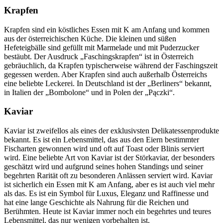
Krapfen
Krapfen sind ein köstliches Essen mit K am Anfang und kommen
aus der österreichischen Küche. Die kleinen und süßen
Hefeteigbälle sind gefüllt mit Marmelade und mit Puderzucker
bestäubt. Der Ausdruck „Faschingskrapfen“ ist in Österreich
gebräuchlich, da Krapfen typischerweise während der Faschingszeit
gegessen werden. Aber Krapfen sind auch außerhalb Österreichs
eine beliebte Leckerei. In Deutschland ist der „Berliners“ bekannt,
in Italien der „Bombolone“ und in Polen der „Pączki“.
Kaviar
Kaviar ist zweifellos als eines der exklusivsten Delikatessenprodukte
bekannt. Es ist ein Lebensmittel, das aus den Eiern bestimmter
Fischarten gewonnen wird und oft auf Toast oder Blinis serviert
wird. Eine beliebte Art von Kaviar ist der Störkaviar, der besonders
geschätzt wird und aufgrund seines hohen Standings und seiner
begehrten Rarität oft zu besonderen Anlässen serviert wird. Kaviar
ist sicherlich ein Essen mit K am Anfang, aber es ist auch viel mehr
als das. Es ist ein Symbol für Luxus, Eleganz und Raffinesse und
hat eine lange Geschichte als Nahrung für die Reichen und
Berühmten. Heute ist Kaviar immer noch ein begehrtes und teures
Lebensmittel, das nur wenigen vorbehalten ist.