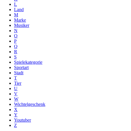
L
Land
M
Marke
Musiker
N
O
P
Q
R
S
Spielekategorie
Sportart
Stadt
T
Tier
U
V
W
Wichtelgeschenk
X
Y
Youtuber
Z