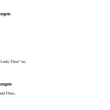
rungen
and, Fluss“ ist..
rungen
nd Fluss..