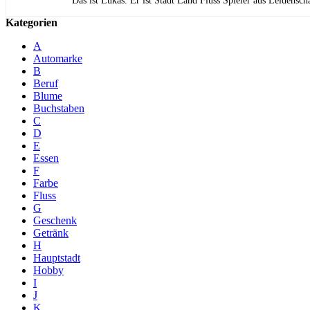
Das ist Lukas. Er ist Stadt Land Fluss Spieler aus Leidensch
Kategorien
A
Automarke
B
Beruf
Blume
Buchstaben
C
D
E
Essen
F
Farbe
Fluss
G
Geschenk
Getränk
H
Hauptstadt
Hobby
I
J
K