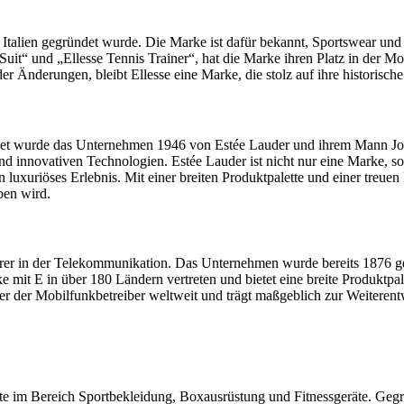
 Italien gegründet wurde. Die Marke ist dafür bekannt, Sportswear und S
Suit“ und „Ellesse Tennis Trainer“, hat die Marke ihren Platz in der M
er Änderungen, bleibt Ellesse eine Marke, die stolz auf ihre historische
det wurde das Unternehmen 1946 von Estée Lauder und ihrem Mann Jos
nd innovativen Technologien. Estée Lauder ist nicht nur eine Marke, 
uxuriöses Erlebnis. Mit einer breiten Produktpalette und einer treuen
ben wird.
rer in der Telekommunikation. Das Unternehmen wurde bereits 1876 ge
it E in über 180 Ländern vertreten und bietet eine breite Produktpal
rtner der Mobilfunkbetreiber weltweit und trägt maßgeblich zur Weiter
te im Bereich Sportbekleidung, Boxausrüstung und Fitnessgeräte. Gegr