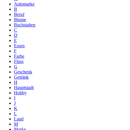
Automarke
B
Beruf
Blume
Buchstaben
C
D
E
Essen
F
Farbe
Fluss
G
Geschenk
Getränk
H
Hauptstadt
Hobby
I
J
K
L
Land
M
Marke