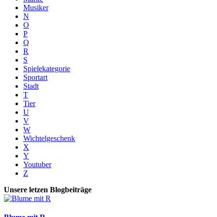
Musiker
N
O
P
Q
R
S
Spielekategorie
Sportart
Stadt
T
Tier
U
V
W
Wichtelgeschenk
X
Y
Youtuber
Z
Unsere letzen Blogbeiträge