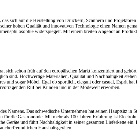
 das sich auf die Herstellung von Druckern, Scannern und Projektoren s
einer hohen Qualität und innovativen Technologie einen Namen gemacht
ehmensphilosophie widerspiegelt. Mit einem breiten Angebot an Produk
at sich schon früh auf den europäischen Markt konzentriert und gehört
nglich sind. Hochwertige Materialien, Qualität und Nachhaltigkeit steh
s und sogar Möbel. Egal ob sportlich, elegant oder casual, Esprit hat 
hervorragenden Ruf bei Kunden und in der Modewelt erworben.
g des Namens. Das schwedische Unternehmen hat seinen Hauptsitz in Stoc
en für die Gastronomie. Mit mehr als 100 Jahren Erfahrung ist Electro
che Geräte und führt Nachhaltigkeit in seiner gesamten Lieferkette ein
raucherfreundlichen Haushaltsgeräten.