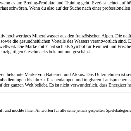
, wenn es um Boxing-Produkte und Training geht. Everlast achtet auf h
verlast schwören. Wenn du also auf der Suche nach einer professionelle
tiv hochwertiges Mineralwasser aus den französischen Alpen. Die natür
owie die gesundheitlichen Vorteile des Wassers verantwortlich sind. E
eltweit. Die Marke mit E hat sich als Symbol für Reinheit und Frische
 einzigartigen Geschmacks bekannt und geschätzt.
eit bekannte Marke von Batterien und Akkus. Das Unternehmen ist seit 
bedienungen bis hin zu Taschenlampen und tragbaren Lautsprechern – 
uf der ganzen Welt beliebt. Es ist nicht verwunderlich, dass Energizer
aft und möchte Ihnen Antworten für alle seine jemals gespielten Spielekategori