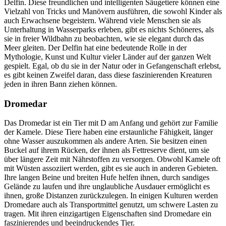
Delfin. Diese freundlichen und intelligenten Säugetiere können eine
Vielzahl von Tricks und Manövern ausführen, die sowohl Kinder als
auch Erwachsene begeistern. Während viele Menschen sie als
Unterhaltung in Wasserparks erleben, gibt es nichts Schöneres, als
sie in freier Wildbahn zu beobachten, wie sie elegant durch das
Meer gleiten. Der Delfin hat eine bedeutende Rolle in der
Mythologie, Kunst und Kultur vieler Länder auf der ganzen Welt
gespielt. Egal, ob du sie in der Natur oder in Gefangenschaft erlebst,
es gibt keinen Zweifel daran, dass diese faszinierenden Kreaturen
jeden in ihren Bann ziehen können.
Dromedar
Das Dromedar ist ein Tier mit D am Anfang und gehört zur Familie
der Kamele. Diese Tiere haben eine erstaunliche Fähigkeit, länger
ohne Wasser auszukommen als andere Arten. Sie besitzen einen
Buckel auf ihrem Rücken, der ihnen als Fettreserve dient, um sie
über längere Zeit mit Nährstoffen zu versorgen. Obwohl Kamele oft
mit Wüsten assoziiert werden, gibt es sie auch in anderen Gebieten.
Ihre langen Beine und breiten Hufe helfen ihnen, durch sandiges
Gelände zu laufen und ihre unglaubliche Ausdauer ermöglicht es
ihnen, große Distanzen zurückzulegen. In einigen Kulturen werden
Dromedare auch als Transportmittel genutzt, um schwere Lasten zu
tragen. Mit ihren einzigartigen Eigenschaften sind Dromedare ein
faszinierendes und beeindruckendes Tier.