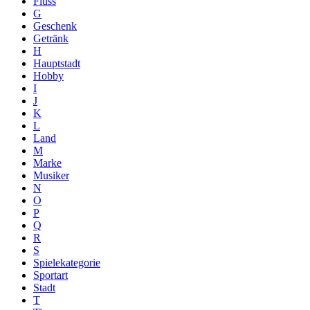
Fluss
G
Geschenk
Getränk
H
Hauptstadt
Hobby
I
J
K
L
Land
M
Marke
Musiker
N
O
P
Q
R
S
Spielekategorie
Sportart
Stadt
T