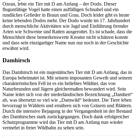
Ozean, lebte ein Tier mit D am Anfang – der Dodo. Dieser
flugunfähige Vogel hatte einen auffälligen Schnabel und ein
rundliches Gefieder in Braun und Grau. Doch leider gibt es heute
keine lebenden Dodos mehr. Der Dodo wurde im 17. Jahrhundert
durch menschliche Aktivitäten wie Jagd und Einführung fremder
Arten wie Schweine und Ratten ausgerottet. Es ist schade, dass die
Menschheit diese bemerkenswerte Kreatur nicht schätzen konnte
und dass sein einzigartiger Name nun nur noch in der Geschichte
erwähnt wird.
Damhirsch
Das Damhirsch ist ein majestätisches Tier mit D am Anfang, das in
Europa beheimatet ist. Mit seinem imposanten Geweih und seinem
charakteristischen Fell ist es ein beliebtes Wildtier, das von
Naturfreunden und Jägern gleichermaßen bewundert wird. Sein
Name leitet sich von der niederländischen Bezeichnung „Damhert“
ab, was übersetzt so viel wie „Damwild“ bedeutet. Die Tiere leben
bevorzugt in Wäldern und ernähren sich von Gräsern und Blättern.
Durch die intensive Bejagung in der Vergangenheit ist der Bestand
des Damhirsches stark zurückgegangen. Doch dank erfolgreicher
Schutzprogramme wird das Tier mit D am Anfang nun wieder
vermehrt in freier Wildbahn zu sehen sein.