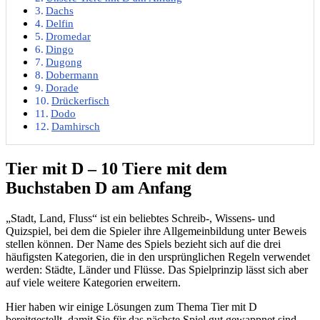
Dachs
Delfin
Dromedar
Dingo
Dugong
Dobermann
Dorade
Drückerfisch
Dodo
Damhirsch
Tier mit D – 10 Tiere mit dem
Buchstaben D am Anfang
„Stadt, Land, Fluss“ ist ein beliebtes Schreib-, Wissens- und
Quizspiel, bei dem die Spieler ihre Allgemeinbildung unter Beweis
stellen können. Der Name des Spiels bezieht sich auf die drei
häufigsten Kategorien, die in den ursprünglichen Regeln verwendet
werden: Städte, Länder und Flüsse. Das Spielprinzip lässt sich aber
auf viele weitere Kategorien erweitern.
Hier haben wir einige Lösungen zum Thema Tier mit D
bereitgestellt, damit Sie für das nächste Spiel gut gewappnet sind.