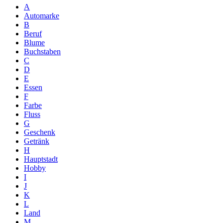
A
Automarke
B
Beruf
Blume
Buchstaben
C
D
E
Essen
F
Farbe
Fluss
G
Geschenk
Getränk
H
Hauptstadt
Hobby
I
J
K
L
Land
M