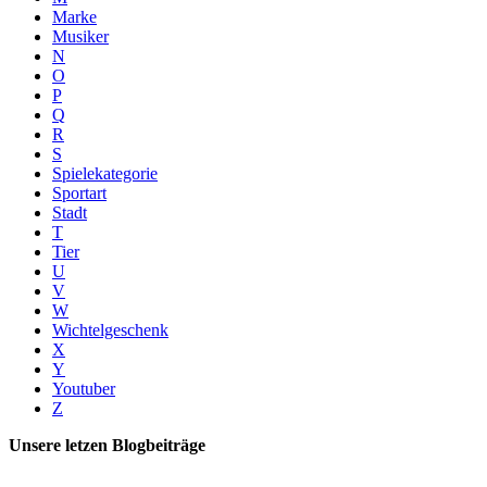
Marke
Musiker
N
O
P
Q
R
S
Spielekategorie
Sportart
Stadt
T
Tier
U
V
W
Wichtelgeschenk
X
Y
Youtuber
Z
Unsere letzen Blogbeiträge