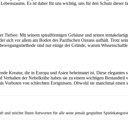
Lebensraums. Es ist daher für uns wichtig, uns für den Schutz dieser f
der Tiefsee. Mit seinem spiralförmigen Gehäuse und seinen tentakelarti
, der sich vor allem am Boden des Pazifischen Ozeans aufhält. Trotz sei
Fortbewegungsmethode sind nur einige der Gründe, warum Wissenschaftl
ierende Kreatur, die in Europa und Asien beheimatet ist. Diese elegant
und Verhalten der Nebelkrähe haben sie zu einem wichtigen Bestandteil
 als Vorboten von schlechten Ereignissen. Obwohl sie manchmal einen s
aft und möchte Ihnen Antworten für alle seine jemals gespielten Spielekategori