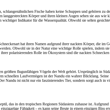
, schlangenähnlichen Fische haben keine Schuppen und gehören zu den ä
em langgestreckten Körper und ihren kleinen Augen sehen sie aus wie
htiger Indikator für die Wasserqualität. Obwohl sie selten gesichtet we
Schneckenart hat ihren Namen aufgrund ihrer nackten Körper, die im G
erden. Obwohl sie in der Natur eine wichtige Rolle spielen, indem sie
 ihrer polarisierenden Rolle im Ökosystem sind die nackten Schnecken 
en größten flugunfähigen Vögeln der Welt gehört. Ursprünglich in Süd
 dem schnellen Laufvermögen ist der Nandu ein wahrer Blickfang. Sein
r Nandu ist nicht nur ein faszinierendes Tier, sondern sorgt auch in v
ptil, das in den tropischen Regionen Südasiens zuhause ist. Aufgrund 
einzigartige Fähigkeit – es kann seine Beute in einem einzigen Biss e