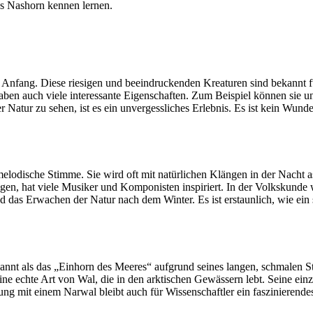
as Nashorn kennen lernen.
 Anfang. Diese riesigen und beeindruckenden Kreaturen sind bekannt fü
haben auch viele interessante Eigenschaften. Zum Beispiel können sie 
 Natur zu sehen, ist es ein unvergessliches Erlebnis. Es ist kein Wunde
lodische Stimme. Sie wird oft mit natürlichen Klängen in der Nacht ass
ngen, hat viele Musiker und Komponisten inspiriert. In der Volkskunde
nd das Erwachen der Natur nach dem Winter. Es ist erstaunlich, wie ein
kannt als das „Einhorn des Meeres“ aufgrund seines langen, schmalen S
ine echte Art von Wal, die in den arktischen Gewässern lebt. Seine ein
 mit einem Narwal bleibt auch für Wissenschaftler ein faszinierendes 