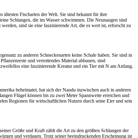
ltesten Fischarten der Welt. Sie sind bekannt für ihre
 kleine Schlangen, die im Wasser schwimmen. Die Neunaugen sind
rden, sind sie eine faszinierende Art, die es wert ist, erforscht zu
egensatz zu anderen Schneckenarten keine Schale haben. Sie sind in
 Pflanzenreste und verrottendes Material abbauen, sind
zweifellos eine faszinierende Kreatur und ein Tier mit N am Anfang.
amerika beheimatet, hat sich der Nandu inzwischen auch in anderen
e langen Flügel können bis zu zwei Meter Spannweite erreichen und
ielen Regionen für wirtschaftlichen Nutzen durch seine Eier und sein
seiner Größe und Kraft zählt die Art zu den größten Schlangen der
rwürgen und verdauen. Trotz seiner beeindruckenden Erscheinung ist