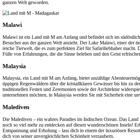
ganzen Welt geworden.
Malawi
Malawi ist ein Land mit M am Anfang und befindet sich im südöstlic
Besucher aus der ganzen Welt anzieht. Der Lake Malawi, einer der ti
reiche Tierwelt, die es zum perfekten Ziel für Safariliebhaber macht.
Fülle von Erfahrungen, die die Sinne beleben und den Geist erfrische
Malaysia
Malaysia, ein Land mit M am Anfang, bietet unzählige Abenteuermögl
üppigen Regenwäldern über die kristallklaren Gewässer bis hin zu den 
traditionellen Festen und Zeremonien sowie der Architektur widerspi
unternehmen möchten, in Malaysia werden Sie mit Sicherheit eine unv
Malediven
Die Malediven – ein wahres Paradies im Indischen Ozean. Das Land m
noch so viel mehr zu entdecken auf diesen wunderschönen Inseln! Erl
Entspannung und Erholung – lass dich in einem der luxuriösen Resor
dich von seiner unvergleichlichen Schönheit verzaubern.