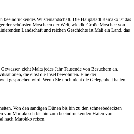
 sein beeindruckendes Wüstenlandschaft. Die Hauptstadt Bamako ist das
iniger der schönsten Moscheen der Welt, wie die Große Moschee von
zinierenden Landschaft und reichen Geschichte ist Mali ein Land, das
ren Gewässer, zieht Malta jedes Jahr Tausende von Besuchern an.
lisationen, die einst die Insel bewohnten. Eine der
tweit gesprochen wird. Wenn Sie noch nicht die Gelegenheit hatten,
nheiten. Von den sandigen Dünen bis hin zu den schneebedeckten
assen von Marrakesch bis hin zum beeindruckenden Hafen von
mal nach Marokko reisen.