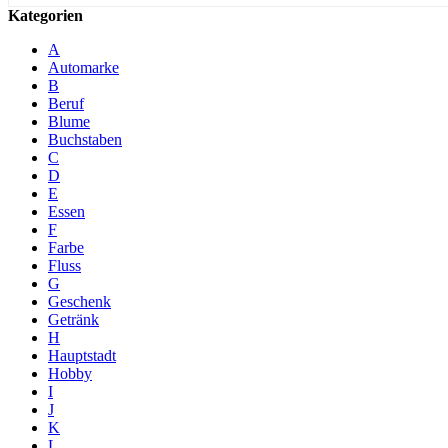
Kategorien
A
Automarke
B
Beruf
Blume
Buchstaben
C
D
E
Essen
F
Farbe
Fluss
G
Geschenk
Getränk
H
Hauptstadt
Hobby
I
J
K
L