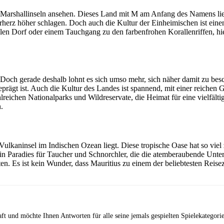
die Marshallinseln ansehen. Dieses Land mit M am Anfang des Namens lie
erherz höher schlagen. Doch auch die Kultur der Einheimischen ist eine
len Dorf oder einem Tauchgang zu den farbenfrohen Korallenriffen, hie
 Doch gerade deshalb lohnt es sich umso mehr, sich näher damit zu besc
rägt ist. Auch die Kultur des Landes ist spannend, mit einer reichen
reichen Nationalparks und Wildreservate, die Heimat für eine vielfält
.
lkaninsel im Indischen Ozean liegt. Diese tropische Oase hat so viel 
 ein Paradies für Taucher und Schnorchler, die die atemberaubende Un
tten. Es ist kein Wunder, dass Mauritius zu einem der beliebtesten Reis
aft und möchte Ihnen Antworten für alle seine jemals gespielten Spielekategori