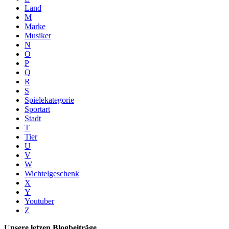
Land
M
Marke
Musiker
N
O
P
Q
R
S
Spielekategorie
Sportart
Stadt
T
Tier
U
V
W
Wichtelgeschenk
X
Y
Youtuber
Z
Unsere letzen Blogbeiträge