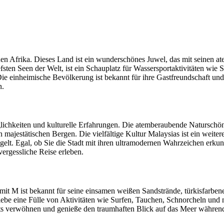
hen Afrika. Dieses Land ist ein wunderschönes Juwel, das mit seinen 
efsten Seen der Welt, ist ein Schauplatz für Wassersportaktivitäten wi
 Die einheimische Bevölkerung ist bekannt für ihre Gastfreundschaft und
n.
ichkeiten und kulturelle Erfahrungen. Die atemberaubende Naturschön
majestätischen Bergen. Die vielfältige Kultur Malaysias ist ein weiter
egelt. Egal, ob Sie die Stadt mit ihren ultramodernen Wahrzeichen erk
ergessliche Reise erleben.
it M ist bekannt für seine einsamen weißen Sandstrände, türkisfarbene
ebe eine Fülle von Aktivitäten wie Surfen, Tauchen, Schnorcheln und n
ts verwöhnen und genieße den traumhaften Blick auf das Meer während 