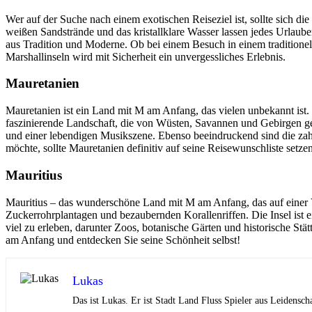
Wer auf der Suche nach einem exotischen Reiseziel ist, sollte sich 
weißen Sandstrände und das kristallklare Wasser lassen jedes Urlaub
aus Tradition und Moderne. Ob bei einem Besuch in einem traditionel
Marshallinseln wird mit Sicherheit ein unvergessliches Erlebnis.
Mauretanien
Mauretanien ist ein Land mit M am Anfang, das vielen unbekannt ist.
faszinierende Landschaft, die von Wüsten, Savannen und Gebirgen gep
und einer lebendigen Musikszene. Ebenso beeindruckend sind die zahl
möchte, sollte Mauretanien definitiv auf seine Reisewunschliste setzen
Mauritius
Mauritius – das wunderschöne Land mit M am Anfang, das auf einer Vu
Zuckerrohrplantagen und bezaubernden Korallenriffen. Die Insel ist
viel zu erleben, darunter Zoos, botanische Gärten und historische Stä
am Anfang und entdecken Sie seine Schönheit selbst!
Lukas
Das ist Lukas. Er ist Stadt Land Fluss Spieler aus Leidensch