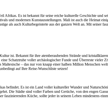
eil Afrikas. Es ist bekannt für seine reiche kulturelle Geschichte und
estivals und modernen Kunstausstellungen. Mali ist auch die Heimat e
stige als auch Kulturbegeisterte aus der ganzen Welt an. Mit seiner fas
d Kultur ist. Bekannt für ihre atemberaubenden Strände und kristallkla
ine Schatztruhe voller archäologischer Funde und Überreste vieler Zivi
das Maltesische – das nur von knapp einer halben Million Menschen wel
unbedingt auf Ihre Reise-Wunschliste setzen!
as befindet. Es ist ein Land voller kultureller Wunder und Naturschö
 begehrt. Die Städte sind voller Farben und Gerüche, von den engen G
ner faszinierenden Küche, sollte jeder in seinem Leben mindestens ein